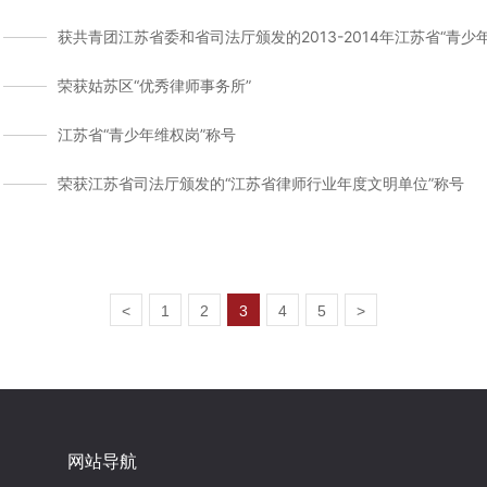
获共青团江苏省委和省司法厅颁发的2013-2014年江苏省“青少
荣获姑苏区“优秀律师事务所”
江苏省“青少年维权岗”称号
荣获江苏省司法厅颁发的“江苏省律师行业年度文明单位”称号
<
1
2
3
4
5
>
网站导航