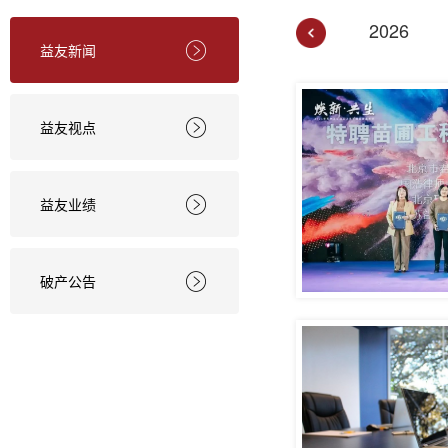
2026
益友新闻

益友视点

益友业绩

破产公告
