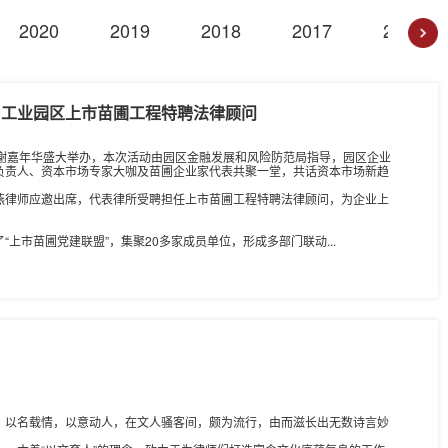
2020
2019
2018
2017
2016
苏州工业园区上市苗圃工程特聘法律顾问
苗圃答谢嘉年华盛大举办，本次活动由园区金融发展和风险防范局指导，园区企业
负责人、资本市场专家大咖及苗圃企业家代表共聚一堂，共话资本市场新趋
燕律师应邀出席，代表律所受聘担任上市苗圃工程特聘法律顾问，为企业上
了“上市苗圃党建联盟”，集聚20多家成员单位，形成多部门联动...
，以名载情，以意动人，在文人骚客间，颇为流行，由而滋长出无数诗言妙