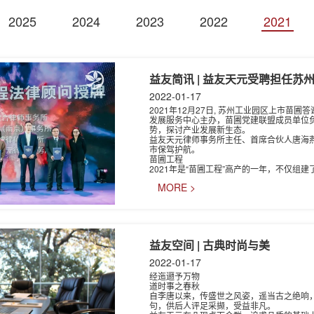
2025
2024
2023
2022
2021
益友简讯 | 益友天元受聘担任
2022-01-17
2021年12月27日, 苏州工业园区上市
发展服务中心主办，苗圃党建联盟成员单位
势，探讨产业发展新生态。
益友天元律师事务所主任、首席合伙人唐海
市保驾护航。
苗圃工程
2021年是“苗圃工程”高产的一年，不仅组建
MORE >
益友空间 | 古典时尚与美
2022-01-17
经迤逦予万物
道时事之春秋
自李唐以来，传盛世之风姿，遥当古之绝响
句，供后人评足采撷，受益非凡。