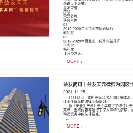
获得以下荣誉。
益友荣誉
序号
荣誉名称
获奖对象
01
2019-2020年度昆山市优秀律师
韩礼斌
02
2019-2020年度昆山市优秀公益律师
平彩堂
韩礼斌
江苏益友天...
MORE >
益友简讯｜益友天元律师为园区
2021-11-25
11月12日，本所高级合伙人潘晓辉律师
迁案件解读的法律专题培训。
新《安全生产法》于今年进行了修订并于2
亮点、重点内容等进行了深入详细的解读。
动迁实务中的法律要点。
...
MORE >