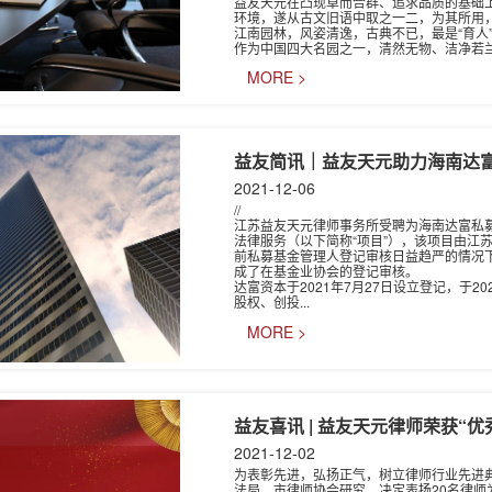
益友天元在凸现卓而合群、追求品质的基础上
环境，遂从古文旧语中取之一二，为其所用
江南园林，风姿清逸，古典不已，最是“育人
作为中国四大名园之一，清然无物、洁净若兰
MORE >
益友简讯｜益友天元助力海南达
2021-12-06
//
江苏益友天元律师事务所受聘为海南达富私募
法律服务（以下简称“项目”），该项目由江
前私募基金管理人登记审核日益趋严的情况
成了在基金业协会的登记审核。
达富资本于2021年7月27日设立登记，于20
股权、创投...
MORE >
益友喜讯 | 益友天元律师荣获“
2021-12-02
为表彰先进，弘扬正气，树立律师行业先进
法局、市律师协会研究，决定表扬20名律师为