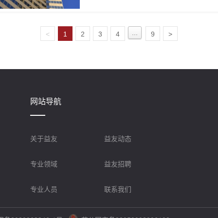
...
<
1
2
3
4
9
>
网站导航
关于益友
益友动态
专业领域
益友招聘
专业人员
联系我们