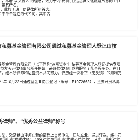
，本着“以文育人”的理念，致力于为律师们打造富含文化底蕴气息的工作
，更其所名。
”，此枚明珠，便是律所的首选。
不单单是它的代名词，其中古...
富私募基金管理有限公司通过私募基金管理人登记审核
基金管理有限公司（以下简称“达富资本”）私募基金管理人登记提供专项
苏益友天元律师事务所任振婧、薛静怡律师组成的服务团队全程承办。在目
下，经本所律师和达富资本共同努力，仅历经一次补正（无反馈）即顺利完
21年10月22日通过基金业协会登记（编号：P1072663），主要开展私募
优秀律师”、“优秀公益律师”称号
典型，激励昆山律师在新的征程上奋勇争先，建功立业，通过评选，经市司
昆山市“优秀律师”，10名律师为昆山市“优秀公益律师”。其中，我所律师