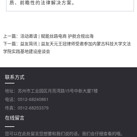
质、前瞻性的法律解决方案。
上一篇：
活动邀请 | 赋能丝路电商 护航合规出海
下一篇：
益友简讯 | 益友天元王冠律师受邀参加内蒙古科技大学文法
学院实践基地建设座谈会
联系方式
地址：苏州市工业园区月亮湾路15号中新大厦7楼
电话：0512-68240861
传真：0512-68253379
在线留言
您可以在此处留言您想要和我们说的话，我们会仔细查看的哦。