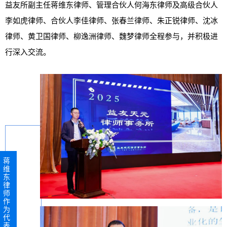
益友所副主任蒋维东律师、管理合伙人何海东律师及高级合伙人
李如虎律师、合伙人李佳律师、张春兰律师、朱正锐律师、沈冰
律师、黄卫国律师、柳逸洲律师、魏梦律师全程参与，并积极进
行深入交流。
蒋
维
东
律
师
作
为
代
表