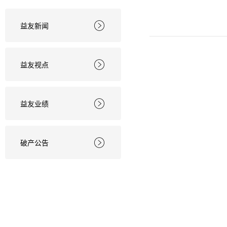
益友新闻

益友视点

益友业绩

破产公告
