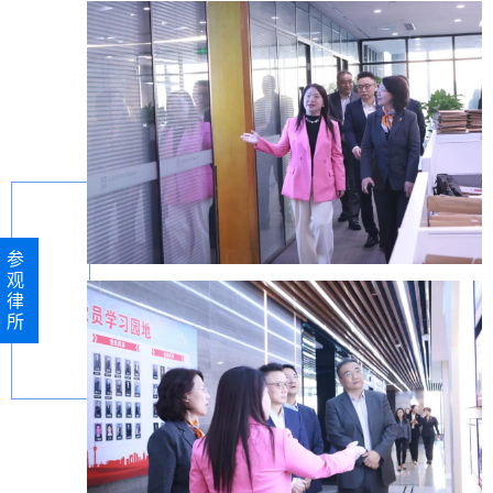
参
观
律
所