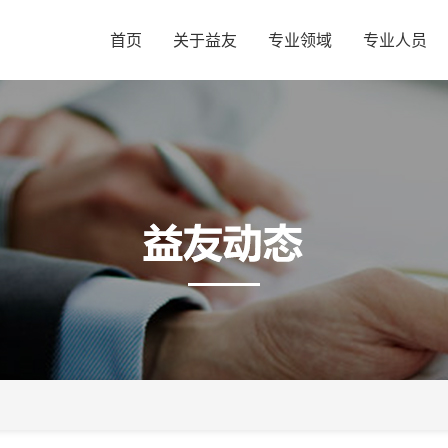
首页
关于益友
专业领域
专业人员