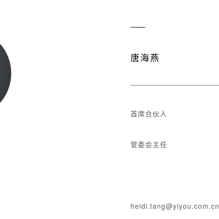
唐海燕
首席合伙人
管委会主任
heidi.tang@yiyou.com.c