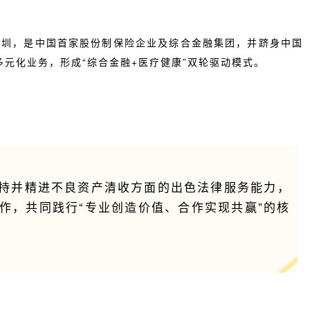
深圳，是中国首家股份制保险企业及
综合金融集团，并跻身中国
多元化业务，形成
“综合金融+医疗健康”双轮驱动模式。
持并精进不良资产清收方面的出色法律服务能力，
作，共同践行“专业创造价值、合作实现共赢”的核