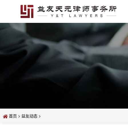
首页
>
益友动态
>