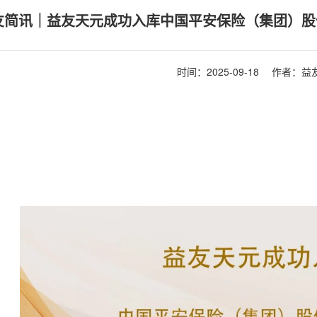
友简讯｜益友天元成功入库中国平安保险（集团）股
时间：
2025-09-18
作者：益