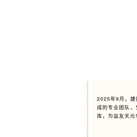
2025年9月，
成的专业团队，
库，为益友天元